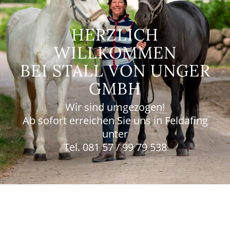
HERZLICH
WILLKOMMEN
BEI STALL VON UNGER
GMBH
Wir sind umgezogen!
Ab sofort erreichen Sie uns in Feldafing
unter
Tel. 081 57 / 99 79 538